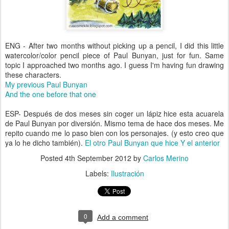
ENG - After two months without picking up a pencil, I did this little
watercolor/color pencil piece of Paul Bunyan, just for fun. Same
topic I approached two months ago. I guess I'm having fun drawing
these characters.
My previous Paul Bunyan
And the one before that one
ESP- Después de dos meses sin coger un lápiz hice esta acuarela
de Paul Bunyan por diversión. Mismo tema de hace dos meses. Me
repito cuando me lo paso bien con los personajes. (y esto creo que
ya lo he dicho también).
El otro Paul Bunyan que hice
Y el anterior
Posted
4th September 2012
by
Carlos Merino
Labels:
Ilustración
0
Add a comment