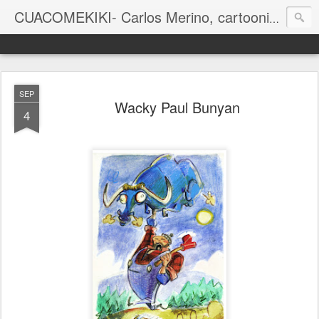
CUACOMEKIKI- Carlos Merino, cartoonist
Casual-Business Cartoon
SEP
Wacky Paul Bunyan
4