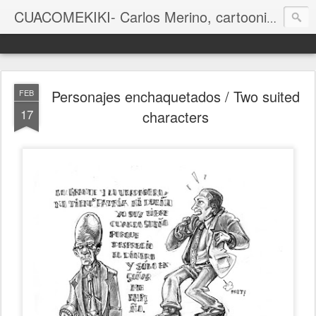
CUACOMEKIKI- Carlos Merino, cartoonist
Casual-Business Cartoon
Personajes enchaquetados / Two suited
FEB
17
characters